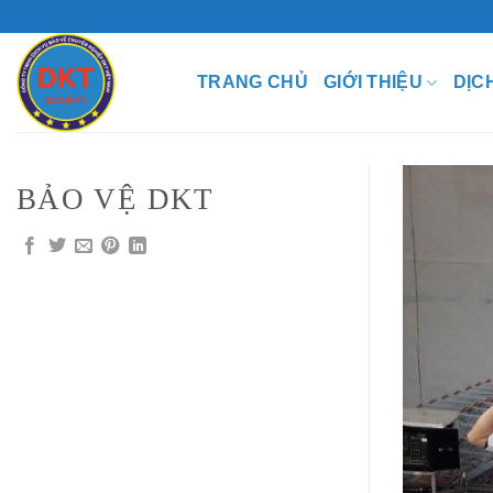
Chuyển
đến
nội
TRANG CHỦ
GIỚI THIỆU
DỊC
dung
BẢO VỆ DKT