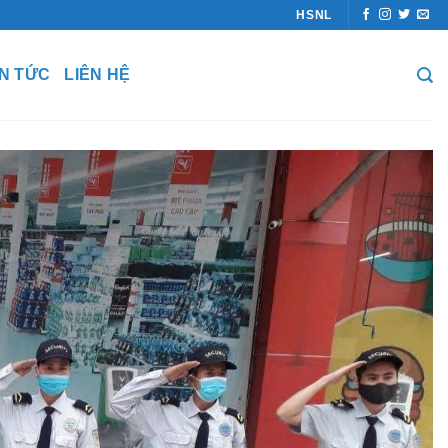
HSNL
IN TỨC
LIÊN HỆ