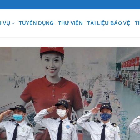
H VỤ
TUYỂN DỤNG
THƯ VIỆN
TÀI LIỆU BẢO VỆ
T